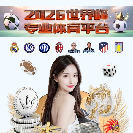
立即注册
米兰官方网站
带您畅享全球体
育盛事
专业平台，数据精准，
高清直播
覆盖热门体育项
目。
聚焦足球、篮球、电竞等赛事，
每日内容实时更
新
。
极速访问
下载APP