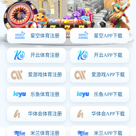
4. 我有哪些行为是不被允许的？
5. 我的信息会被如何保护？
6. 协议条款是否会变更？
7. 如有疑问应如何联系？
荣誉与成就
米兰官方网站 在多个国际赛事科技平台评比中脱颖而出，持
续提升安全性与观赛体验。